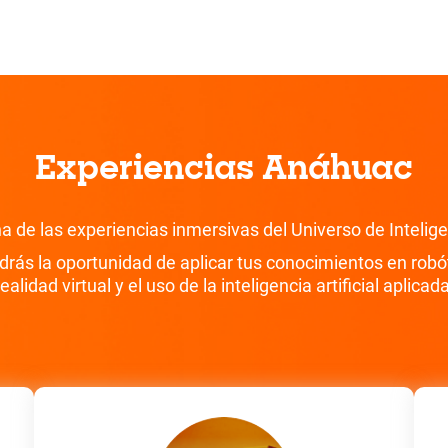
Experiencias Anáhuac
 de las experiencias inmersivas del Universo de Inteligenc
drás la oportunidad de aplicar tus conocimientos en robót
realidad virtual y el uso de la inteligencia artificial aplicada