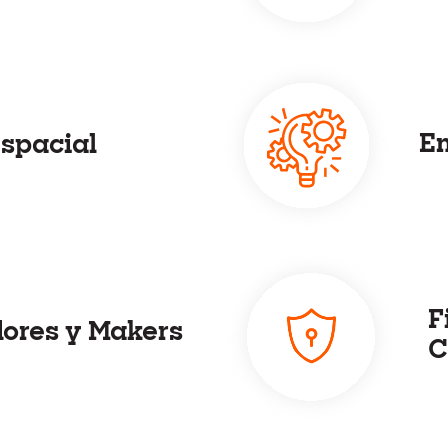
E
spacial
F
ores y Makers
C