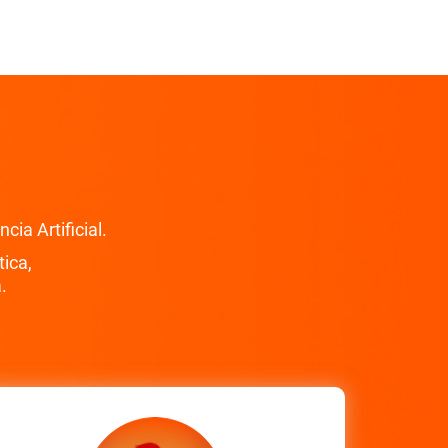
ia Artificial.
ica,
.