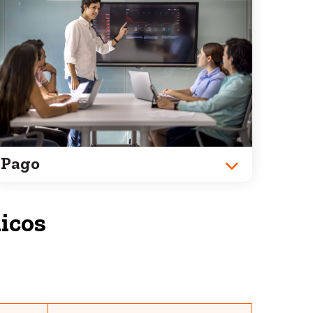
Pago
micos