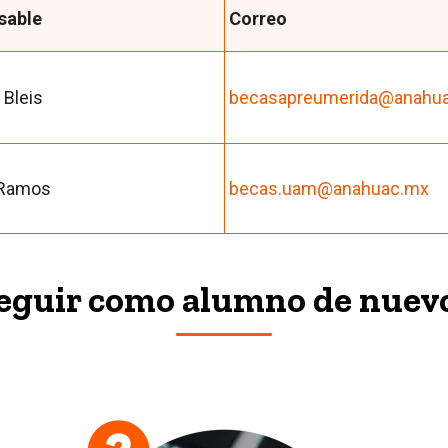
sable
Correo
 Bleis
becasapreumerida@anahu
 Ramos
becas.uam@anahuac.mx
seguir como alumno de nuev