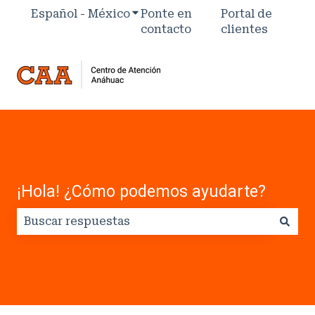
Español - México
Traducciones de Mostrar subm
Ponte en
Portal de
contacto
clientes
¡Hola! ¿Cómo podemos ayudarte?
No hay sugerencias porque el campo de búsqued