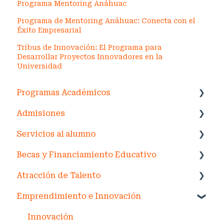
Programa Mentoring Anáhuac
Programa de Mentoring Anáhuac: Conecta con el
Éxito Empresarial
Tribus de Innovación: El Programa para
Desarrollar Proyectos Innovadores en la
Universidad
Programas Académicos
Admisiones
Licenciatura
Servicios al alumno
Posgrado
Posgrado
Becas y Financiamiento Educativo
Educación Continua
Licenciatura
Biblioteca
Atracción de Talento
Holberton School
Mayabús
Becas
Emprendimiento e Innovación
Empleabilidad by Simplicity
Financiamiento Educativo
Personal de planta
Catálogo de Beneficios
Personal por honorarios
Innovación