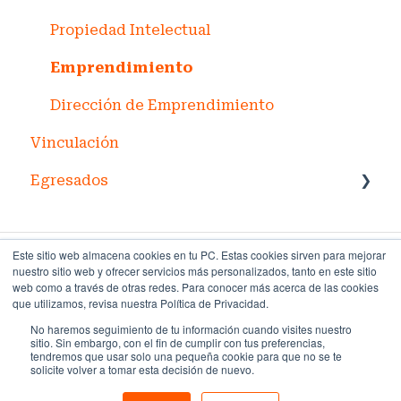
Servicios Escolares
Propiedad Intelectual
Servicio Social
Emprendimiento
Dirección de Emprendimiento
Vinculación
Egresados
Servicios al egresado
Este sitio web almacena cookies en tu PC. Estas cookies sirven para mejorar
nuestro sitio web y ofrecer servicios más personalizados, tanto en este sitio
web como a través de otras redes. Para conocer más acerca de las cookies
que utilizamos, revisa nuestra Política de Privacidad.
No haremos seguimiento de tu información cuando visites nuestro
Copyright © 2026,
sitio. Sin embargo, con el fin de cumplir con tus preferencias,
Centro de ayuda
Universidad Anáhuac
tendremos que usar solo una pequeña cookie para que no se te
solicite volver a tomar esta decisión de nuevo.
merida.anahuac.mx
Mayab